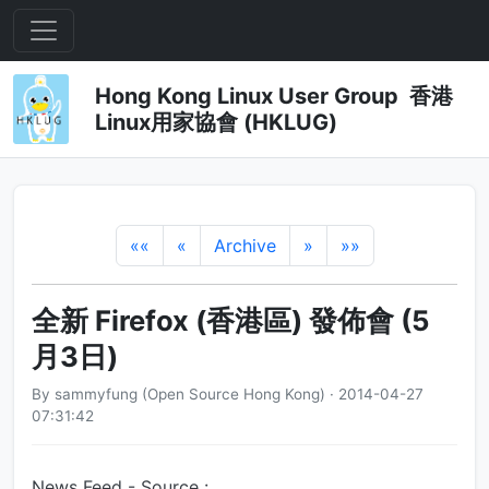
Hong Kong Linux User Group 香港
Linux用家協會 (HKLUG)
««
«
Archive
»
»»
全新 Firefox (香港區) 發佈會 (5
月3日)
By sammyfung (Open Source Hong Kong) · 2014-04-27
07:31:42
News Feed - Source :