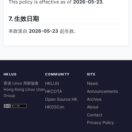
This policy is effective as of
2026-05-23
.
7. 生效日期
本政策自
2026-05-23
起生效。
HKLUG
COMMUNITY
SITE
香港 Linux 用家協會
HKLUG
News
Hong Kong Linux User
HKCOTA
Announcements
Group
Open Source HK
Archive
HKOSCon
About
Contact
Privacy Policy