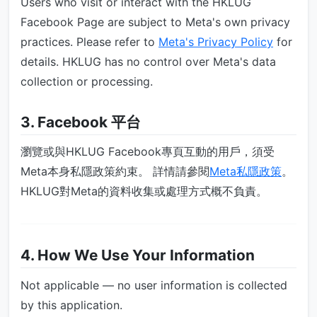
Users who visit or interact with the HKLUG
Facebook Page are subject to Meta's own privacy
practices. Please refer to
Meta's Privacy Policy
for
details. HKLUG has no control over Meta's data
collection or processing.
3. Facebook 平台
瀏覽或與HKLUG Facebook專頁互動的用戶，須受
Meta本身私隱政策約束。 詳情請參閱
Meta私隱政策
。
HKLUG對Meta的資料收集或處理方式概不負責。
4. How We Use Your Information
Not applicable — no user information is collected
by this application.