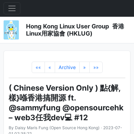
Hong Kong Linux User Group 香港
Linux用家協會 (HKLUG)
««
«
Archive
»
»»
( Chinese Version Only ) 點{解,
樣}喺香港搞開源 ft.
@sammyfung @opensourcehk
– web3任我dev💻 #12
By Daisy Maris Fung (Open Source Hong Kong) · 2023-07-
01 02:35:22