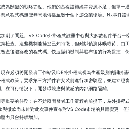
此成為關鍵的戰略節點。他們的基礎設施經常資源不足，但單一
將惡意程式碼無聲無息地傳播至數千個下游企業環境。Nx事件證
加劇了問題。VS Code外掛程式註冊中心與大多數套件平台一
政策檢查。這些機制能捕捉已知特徵，但難以偵測休眠載荷、由
次審查後遭篡改的程式碼。快速撤銷機制與發布後的行為監控，
現在必須將開發者工作站及IDE外掛程式視為生產級別的關鍵
掛程式政策，要求第三方插件在安裝前進行加密驗證，並建立經
制。在可行情況下，開發環境應與敏感的內部網路隔離。
同等重要的任務：在不妨礙開發者工作流程的前提下，為外掛程
Hub與微軟尚未針對此次事件宣布對VS Code市場的具體變更，
的壓力只會持續增加。