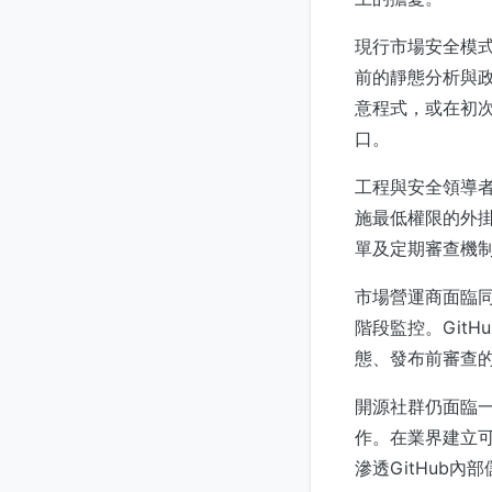
現行市場安全模式
前的靜態分析與
意程式，或在初
口。
工程與安全領導者
施最低權限的外
單及定期審查機
市場營運商面臨
階段監控。Git
態、發布前審查
開源社群仍面臨
作。在業界建立
滲透GitHub