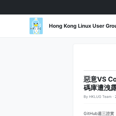
Hong Kong Linux User 
惡意VS C
碼庫遭洩
By HKLUG Team · 
GitHub週三證