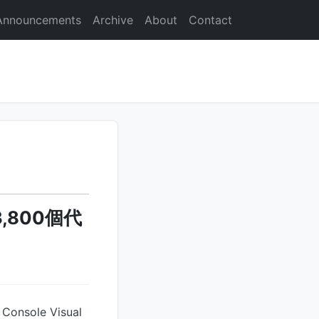
Announcements
Archive
About
Contact
,800個代
ole Visual