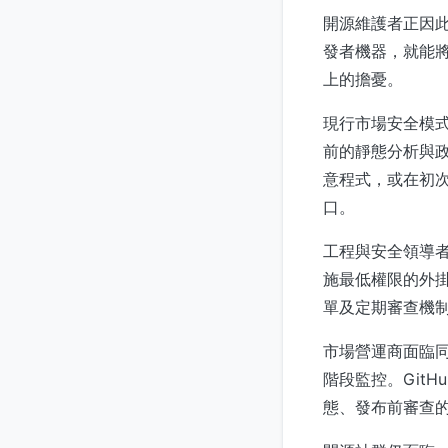
開源維護者正因
發者機器，就能
上的擔憂。
現行市場安全模式
前的靜態分析與
意程式，或在初
口。
工程與安全領導者
施最低權限的外
單及定期審查機
市場營運商面臨
階段監控。Git
態、發布前審查