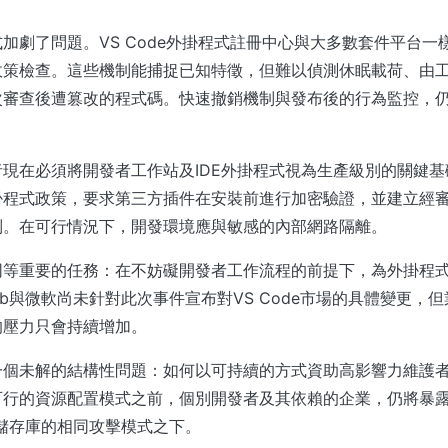
加劇了問題。VS Code外掛程式註冊中心與大多數套件平台一
政策檢查。這些機制能捕捉已知特徵，但難以偵測休眠載荷、由
次審查後遭篡改的程式碼。快速撤銷機制與發布後的行為監控，
現在必須將開發者工作站及IDE外掛程式視為生產級別的關鍵
掛程式政策，要求第三方插件在安裝前進行加密驗證，並建立經
制。在可行情況下，開發環境應與敏感的內部網路隔離。
同等重要的任務：在不妨礙開發者工作流程的前提下，為外掛程
Hub與微軟尚未針對此次事件宣布對VS Code市場的具體變更，
的壓力只會持續增加。
一個未解的結構性問題：如何以可持續的方式資助高影響力維護
可行的資源配置模式之前，個別開發者及其依賴的企業，仍將暴露
內部儲存庫的相同攻擊模式之下。