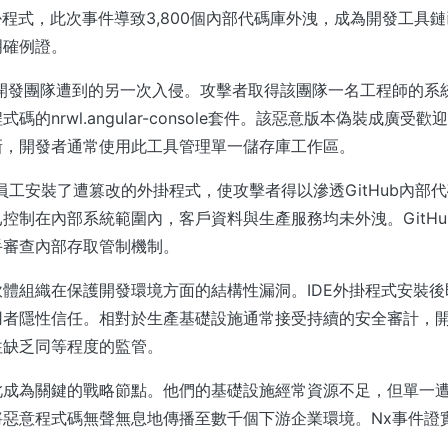
de外掛程式，此次事件導致3,800個內部代碼庫外洩，成為開發工
明確例證。
x開發團隊遭到的另一次入侵。攻擊者取得該團隊一名工程師的系
的nrwl.angular-console套件。該惡意版本偽裝成廣受歡迎的
新，開發者通常使用此工具管理單一儲存庫工作區。
ub員工安裝了遭篡改的外掛程式，使攻擊者得以滲透GitHub內部
控制在內部系統範圍內，客戶資料與生產服務均未外洩。GitH
手審查內部存取管制機制。
體組織在保護開發環境方面的結構性漏洞。IDE外掛程式安裝
用者隱性信任。相對於生產基礎設施通常接受持續的安全審計，
往缺乏同等程度的監管。
此成為關鍵的戰略節點。他們的基礎設施經常資源不足，但單一
將惡意程式碼無聲無息地傳播至數千個下游企業環境。Nx事件證