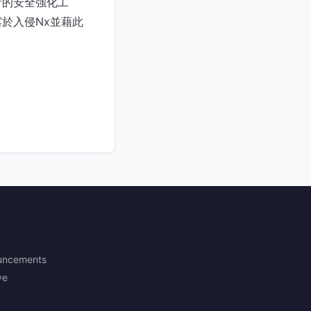
者的安全強化工
於入侵Nx並藉此
uncements
ve
t