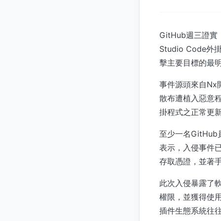
GitHub週三證
Studio Co
擊主要目標的最
事件源頭來自N
散布遭植入惡意程式碼
掛程式之正常更
至少一名GitH
表示，入侵事件已
存取憑證，並著
此次入侵暴露了軟
權限，並獲得使
插件生態系統往