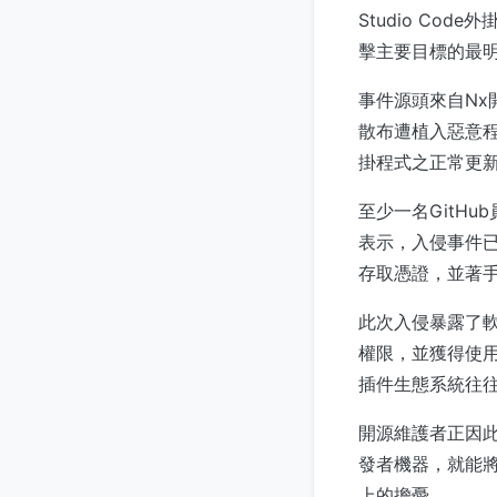
Studio Co
擊主要目標的最
事件源頭來自N
散布遭植入惡意程式碼
掛程式之正常更
至少一名GitH
表示，入侵事件已
存取憑證，並著
此次入侵暴露了軟
權限，並獲得使
插件生態系統往
開源維護者正因
發者機器，就能
上的擔憂。