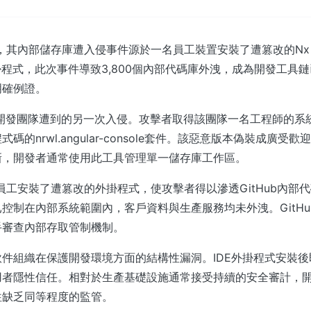
實，其內部儲存庫遭入侵事件源於一名員工裝置安裝了遭篡改的Nx Cons
de外掛程式，此次事件導致3,800個內部代碼庫外洩，成為開發工
明確例證。
x開發團隊遭到的另一次入侵。攻擊者取得該團隊一名工程師的系
的nrwl.angular-console套件。該惡意版本偽裝成廣受歡迎的
新，開發者通常使用此工具管理單一儲存庫工作區。
ub員工安裝了遭篡改的外掛程式，使攻擊者得以滲透GitHub內部
控制在內部系統範圍內，客戶資料與生產服務均未外洩。GitH
手審查內部存取管制機制。
件組織在保護開發環境方面的結構性漏洞。IDE外掛程式安裝
用者隱性信任。相對於生產基礎設施通常接受持續的安全審計，
往缺乏同等程度的監管。