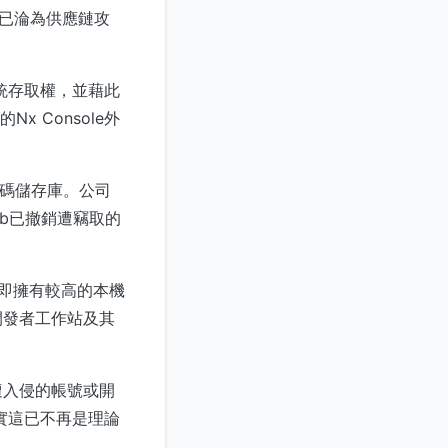
具鏈已淪為供應鏈攻
統存取權，並藉此
Nx Console外
代碼儲存庫。公司
ub已撤銷遭竊取的
後即擁有較高的本機
開發者工作站及其
遭入侵的帳號或開
實這已不再是理論