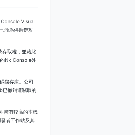
ole Visual
具鏈已淪為供應鏈攻
統存取權，並藉此
Nx Console外
代碼儲存庫。公司
ub已撤銷遭竊取的
後即擁有較高的本機
開發者工作站及其