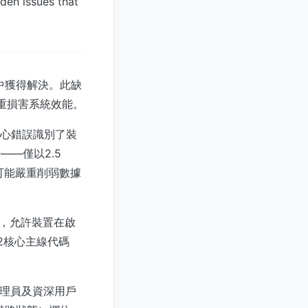
den issues that
本中獲得解決。此缺
嚴重損害系統效能。
核心錯誤識別了裝
—僅以2.5
可能嚴重削弱數據
制，允許裝置在啟
.2核心主線代碼
管理員及資深用戶