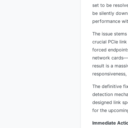
set to be resolv
be silently dow
performance wit
The issue stems 
crucial PCIe link
forced endpoin
network cards—to
result is a mass
responsiveness, 
The definitive f
detection mechan
designed link s
for the upcoming
Immediate Actio