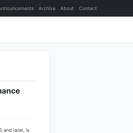
Announcements
Archive
About
Contact
rmance
 and later, is