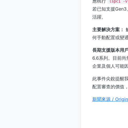
應執行
lspci -v
若已知支援Gen
活躍。
主要解決方案：
何手動配置或變
長期支援版本用
6.6系列。目前
企業及個人可能
此事件尖銳提醒
配置審查的價值，
新聞來源 / Origin