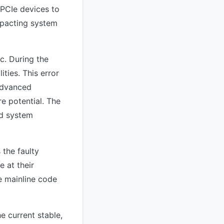
 PCIe devices to
mpacting system
ic. During the
ities. This error
advanced
e potential. The
nd system
 the faulty
 at their
e mainline code
e current stable,