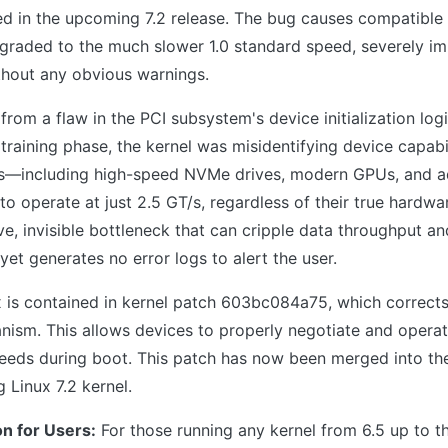
ed in the upcoming 7.2 release. The bug causes compatible
ngraded to the much slower 1.0 standard speed, severely i
hout any obvious warnings.
from a flaw in the PCI subsystem's device initialization log
 training phase, the kernel was misidentifying device capabil
ts—including high-speed NVMe drives, modern GPUs, and 
 operate at just 2.5 GT/s, regardless of their true hardwar
ive, invisible bottleneck that can cripple data throughput a
yet generates no error logs to alert the user.
ix is contained in kernel patch 603bc084a75, which corrects
ism. This allows devices to properly negotiate and operate
peeds during boot. This patch has now been merged into th
 Linux 7.2 kernel.
n for Users:
For those running any kernel from 6.5 up to th