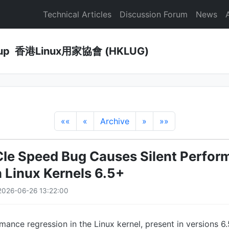
Technical Articles
Discussion Forum
News
Group 香港Linux用家協會 (HKLUG)
««
«
Archive
»
»»
PCIe Speed Bug Causes Silent Perfo
n Linux Kernels 6.5+
2026-06-26 13:22:00
mance regression in the Linux kernel, present in versions 6.5