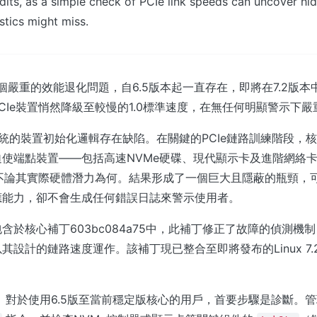
dits, as a simple check of PCIe link speeds can uncover hid
tics might miss.
在一個嚴重的效能退化問題，自6.5版本起一直存在，即將在7.2版
CIe裝置悄然降級至較慢的1.0標準速度，在無任何明顯警示下
系統的裝置初始化邏輯存在缺陷。在關鍵的PCIe鏈路訓練階段，
使端點裝置——包括高速NVMe硬碟、現代顯示卡及進階網絡卡—
，不論其實際硬體潛力為何。結果形成了一個巨大且隱蔽的瓶頸，
應能力，卻不會生成任何錯誤日誌來警示使用者。
含於核心補丁603bc084a75中，此補丁修正了故障的偵測機
其設計的鏈路速度運作。該補丁現已整合至即將發布的Linux 7
：
對於使用6.5版至當前穩定版核心的用戶，首要步驟是診斷。