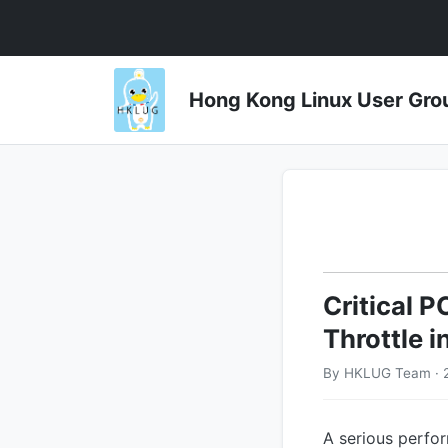
Hong Kong Linux User 
Critical 
Throttle i
By HKLUG Team · 
A serious perfor