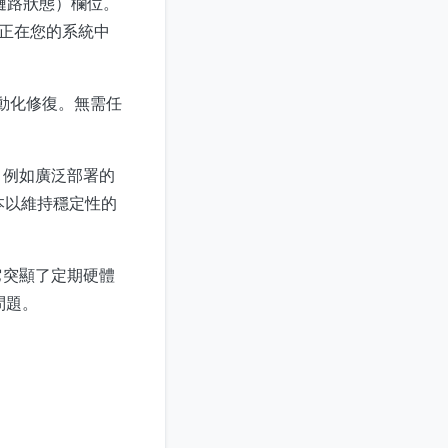
鏈路狀態）欄位。
題正在您的系統中
自動化修復。無需任
，例如廣泛部署的
本以維持穩定性的
。
它突顯了定期硬體
問題。