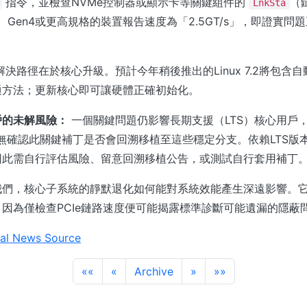
指令，並檢查NVMe控制器或顯示卡等關鍵組件的
（
LnkSta
3、Gen4或更高規格的裝置報告速度為「2.5GT/s」，即證實問
解決路徑在於核心升級。預計今年稍後推出的Linux 7.2將包含
通方法；更新核心即可讓硬體正確初始化。
戶的未解風險：
一個關鍵問題仍影響長期支援（LTS）核心用戶
尚無確認此關鍵補丁是否會回溯移植至這些穩定分支。依賴LTS版
因此需自行評估風險、留意回溯移植公告，或測試自行套用補丁
我們，核心子系統的靜默退化如何能對系統效能產生深遠影響。
因為僅檢查PCIe鏈路速度便可能揭露標準診斷可能遺漏的隱蔽
al News Source
««
«
Archive
»
»»