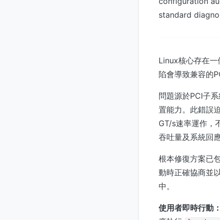
configuration au
standard diagnos
Linux核心存
陷會導致兼容的P
問題源於PCI子
置能力。此錯誤迫
GT/s速率運作
吞吐量及系統回
根本修復方案已包
動時正確協商並以
中。
使用者即時行動