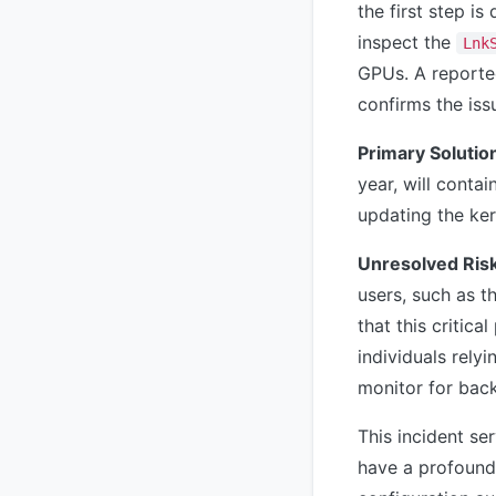
the first step i
inspect the
Lnk
GPUs. A reporte
confirms the iss
Primary Solutio
year, will conta
updating the kern
Unresolved Risk
users, such as t
that this critic
individuals rely
monitor for bac
This incident se
have a profound 