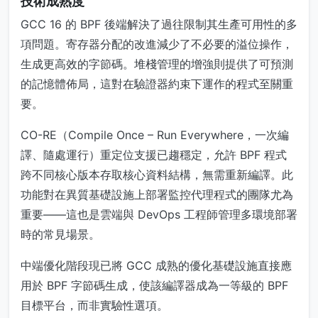
技術成熟度
GCC 16 的 BPF 後端解決了過往限制其生產可用性的多
項問題。寄存器分配的改進減少了不必要的溢位操作，
生成更高效的字節碼。堆棧管理的增強則提供了可預測
的記憶體佈局，這對在驗證器約束下運作的程式至關重
要。
CO-RE（Compile Once – Run Everywhere，一次編
譯、隨處運行）重定位支援已趨穩定，允許 BPF 程式
跨不同核心版本存取核心資料結構，無需重新編譯。此
功能對在異質基礎設施上部署監控代理程式的團隊尤為
重要——這也是雲端與 DevOps 工程師管理多環境部署
時的常見場景。
中端優化階段現已將 GCC 成熟的優化基礎設施直接應
用於 BPF 字節碼生成，使該編譯器成為一等級的 BPF
目標平台，而非實驗性選項。