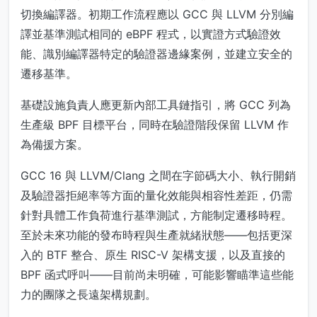
切換編譯器。初期工作流程應以 GCC 與 LLVM 分別編
譯並基準測試相同的 eBPF 程式，以實證方式驗證效
能、識別編譯器特定的驗證器邊緣案例，並建立安全的
遷移基準。
基礎設施負責人應更新內部工具鏈指引，將 GCC 列為
生產級 BPF 目標平台，同時在驗證階段保留 LLVM 作
為備援方案。
GCC 16 與 LLVM/Clang 之間在字節碼大小、執行開銷
及驗證器拒絕率等方面的量化效能與相容性差距，仍需
針對具體工作負荷進行基準測試，方能制定遷移時程。
至於未來功能的發布時程與生產就緒狀態——包括更深
入的 BTF 整合、原生 RISC-V 架構支援，以及直接的
BPF 函式呼叫——目前尚未明確，可能影響瞄準這些能
力的團隊之長遠架構規劃。