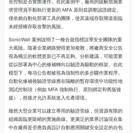
全控制是否實際運作。在此案例中，廠商的緩解措施要
求管理員手動執行更新的 MFA 原則並調整認證綁定。
僅依賴自動化部署工具的團隊，使其遠端存取閘道面臨
未經授權存取攻擊的風險。
SonicWall 案例說明了一種合規指標誤導安全團隊的重
大風險。隨著企業網路變得更加複雜，將廠商安全公告
視為獨立的軟體更新已不再足夠。分析建議，可能需要
從以部署為中心的修補轉向以驗證為驅動的框架。在此
模型下，每項公告都被視為強制性的多步驟作業程序。
自動化修補後驗證管線應在隔離的暫存環境中功能性地
測試控制項（例如 MFA 強制執行、原則綁定和舊版後
援），然後才允許系統進入生產環境。
雖然大型企業可以建立專用的驗證管線，但資源有限的
組織面臨更陡峭的實施曲線。更廣泛的業界討論現在集
中在廠商是否應負責設計自動應用關鍵安全設定的自包