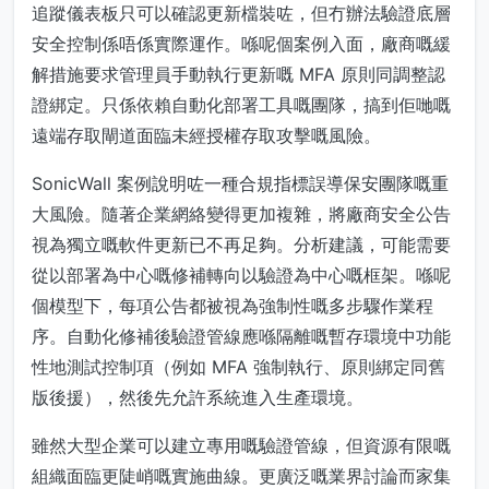
追蹤儀表板只可以確認更新檔裝咗，但冇辦法驗證底層
安全控制係唔係實際運作。喺呢個案例入面，廠商嘅緩
解措施要求管理員手動執行更新嘅 MFA 原則同調整認
證綁定。只係依賴自動化部署工具嘅團隊，搞到佢哋嘅
遠端存取閘道面臨未經授權存取攻擊嘅風險。
SonicWall 案例說明咗一種合規指標誤導保安團隊嘅重
大風險。隨著企業網絡變得更加複雜，將廠商安全公告
視為獨立嘅軟件更新已不再足夠。分析建議，可能需要
從以部署為中心嘅修補轉向以驗證為中心嘅框架。喺呢
個模型下，每項公告都被視為強制性嘅多步驟作業程
序。自動化修補後驗證管線應喺隔離嘅暫存環境中功能
性地測試控制項（例如 MFA 強制執行、原則綁定同舊
版後援），然後先允許系統進入生產環境。
雖然大型企業可以建立專用嘅驗證管線，但資源有限嘅
組織面臨更陡峭嘅實施曲線。更廣泛嘅業界討論而家集