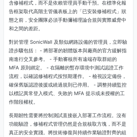
含修補程式，而不是依賴管理員手動干預。在標準化報
告框架取代高階主管儀表板上的「已安裝修補程式」狀
態之前，安全團隊必須手動彌補理論合規與實際威脅中
和之間的差距。
對於管理 SonicWall 及類似網路設備的管理員，立即驗
證步驟包括： - 將部署的韌體版本與廠商的官方緩解指
南進行交叉參考。 - 手動審核所有遠端存取群組的
MFA 原則綁定。 - 在隔離的暫存環境中測試認證工作
流程，以確認修補程式按預期運作。 - 檢視設定備份，
確保舊版認證後援或繞過規則已停用。 - 調整持續監控
以標記異常登入模式、失敗的 MFA 提示或未授權的工
作階段權杖。
長期韌性需要將控制測試直接嵌入部署工作流程。沒有
功能驗證，修補程式管理仍然是合規核取方塊，而不是
真正的安全實踐。將技術修復與持續作業驗證對齊的組