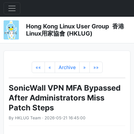
Hong Kong Linux User Group 香港
Linux用家協會 (HKLUG)
««
«
Archive
»
»»
SonicWall VPN MFA Bypassed
After Administrators Miss
Patch Steps
By HKLUG Team · 2026-05-21 16:45:00