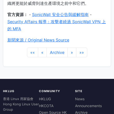
織將更能於威脅到達生產環境之前中和它們。
官方資源：
-
SonicWall 安全公告與緩解指南
-
Security Affairs 報導：攻擊者繞過 SonicWall VPN 上
的 MFA
新聞來源 / Original News Source
««
«
Archive
»
»»
HKLUG
COMMUNITY
SITE
香港 Linux 用家協會
HKLUG
News
Hong Kong Linux User
HKCOTA
Announcements
Group
Open Source HK
Archive